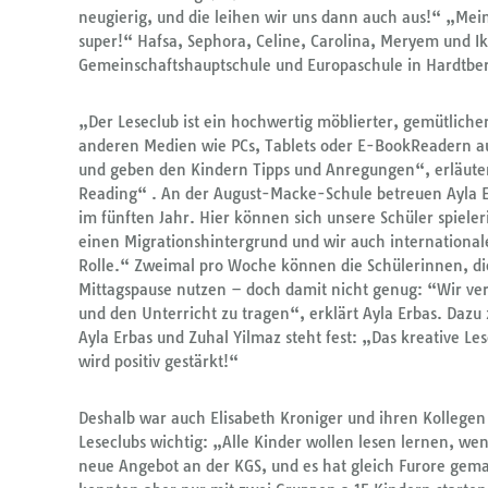
neugierig, und die leihen wir uns dann auch aus!“ „Mein 
super!“ Hafsa, Sephora, Celine, Carolina, Meryem und 
Gemeinschaftshauptschule und Europaschule in Hardtber
„Der Leseclub ist ein hochwertig möblierter, gemütlicher
anderen Medien wie PCs, Tablets oder E-BookReadern ausg
und geben den Kindern Tipps und Anregungen“, erläuter
Reading“ . An der August-Macke-Schule betreuen Ayla E
im fünften Jahr. Hier können sich unsere Schüler spiele
einen Migrationshintergrund und wir auch international
Rolle.“ Zweimal pro Woche können die Schülerinnen, die 
Mittagspause nutzen – doch damit nicht genug: “Wir ver
und den Unterricht zu tragen“, erklärt Ayla Erbas. Daz
Ayla Erbas und Zuhal Yilmaz steht fest: „Das kreative L
wird positiv gestärkt!“
Deshalb war auch Elisabeth Kroniger und ihren Kollegen
Leseclubs wichtig: „Alle Kinder wollen lesen lernen, wen
neue Angebot an der KGS, und es hat gleich Furore gema