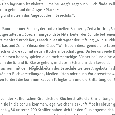
Lieblingsbuch ist Violetta – meins Greg’s Tagebuch – ich finde Twi
Ikram gehen auf die August-Macke-
g und nutzen das Angebot des “ Leseclubs“.
 Raum in einer Schule, der mit aktuellen Büchern, Zeitschriften, S
estattet ist. Speziell ausgebildete Mitarbeiter der Schule betreue
t Manfred Brodeßer, LeseclubBeauftragter der Stiftung „Run & Ride
rbas und Zuhal Yilmaz den Club: “Wir haben diese gemütliche Lesee
risch und kreativ mit neuen Büchern beschäftigen. Da bei uns viele 
e Klassen haben, spielen auch mehrsprachige Bücher bei uns eine w
in die 5. und 6. Klasse gehen, in diesem Schuljahr den Leseclub in
suchen, mit den Möglichkeiten des Leseclubs weitere Angebote in d
u zählen Buchvorstellungen, Medienkisten oder auch Vorlesewettbew
esen fördert die kommunikativen Fähigkeiten und die Entfaltung der 
 von der Katholischen Grundschule Blücherstraße die Einrichtung e
n sie in die Schule kommen, egal welcher Herkunft!“ Seit Februar g
cht. „80 unserer 200 Schüler haben sich für den Club angemeldet.