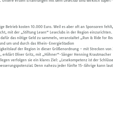
. Unsere ersten Erfahrungen mit dem Leseclub sind wirklich super!
ige Betrieb kosten 10.000 Euro. Weil es aber oft an Sponsoren fehlt,
ht, mit der „Stiftung Lesen“ Leseclubs in der Region einzurichten.
 dafür das nötige Geld zu sammeln, veranstaltet „Run & Ride for R
 rund um und durch das Rhein-EnergieStadion
igkeitslauf der Region in dieser Größenordnung – mit Strecken von 2
, erklärt Oliver Gritz, mit „Höhner“-Sänger Henning Krautmacher
llegen verfolgen sie ein klares Ziel: „Lesekompetenz ist der Schlüsse
rbesserungspotenziaL Denn nahezu jeder fünfte 15-Jährige kann laut