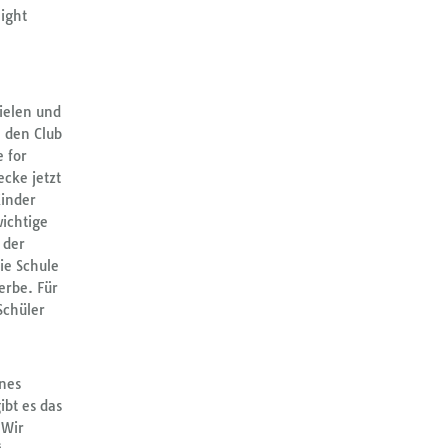
light
pielen und
n den Club
 for
cke jetzt
Kinder
ichtige
 der
ie Schule
erbe. Für
Schüler
ines
ibt es das
 Wir