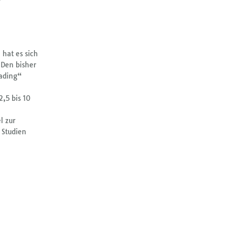
“
 hat es sich
 Den bisher
eading“
,5 bis 10
l zur
 Studien