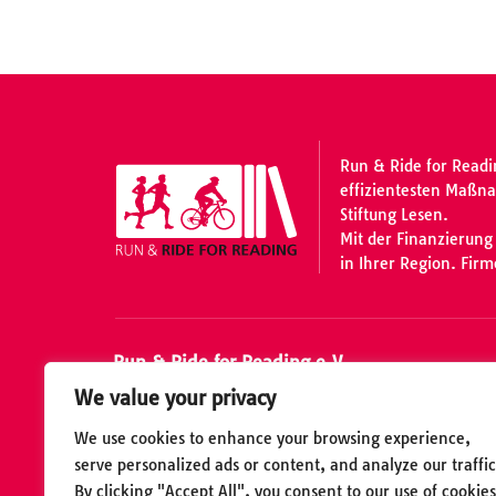
Run & Ride for Readi
effizientesten Maßna
Stiftung Lesen.
Mit der Finanzierung
in Ihrer Region. Fir
Run & Ride for Reading e.V.
We value your privacy
Rudolf-Diesel-Str. 16c • 53859 Niederkassel-Mon
+49 (0) 228 - 2079792
We use cookies to enhance your browsing experience,
info@run-ride.com
serve personalized ads or content, and analyze our traffic
By clicking "Accept All", you consent to our use of cookies