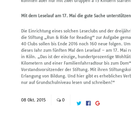
konnten aber nur mit zwei Gruppen a 15 Kindern starten
Mit dem Leselauf am 17. Mai die gute Sache unterstützen
Die Einrichtung eines solchen Leseclubs und der dreijähr
die Stiftung „Run & Ride for Reading“ zur Aufgabe gemac
40 Clubs sollen bis Ende 2016 noch 160 neue folgen. Um
dieses Jahr zum fünften Mal den Leselauf – am 17. Mai
in Köln. „Das ist der einzige, hundertprozentige Wohltät
Kilometern und einer Familienfahrradtour bis zum Dom“
Vorstandsvorsitzender der Stiftung. Mit ihren Stiftungsko
Erlangung von Bildung. Und hier gibt es erhebliches Ve
nur auf Grundschulniveau lesen und schreiben!“
08
Okt.
2015
0