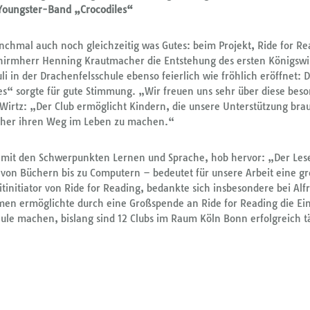
 Youngster-Band „Crocodiles“
chmal auch noch gleichzeitig was Gutes: beim Projekt, Ride for Rea
irmherr Henning Krautmacher die Entstehung des ersten Königswi
 in der Drachenfelsschule ebenso feierlich wie fröhlich eröffnet: D
es“ sorgte für gute Stimmung. „Wir freuen uns sehr über diese bes
 Wirtz: „Der Club ermöglicht Kindern, die unsere Unterstützung bra
daher ihren Weg im Leben zu machen.“
le mit den Schwerpunkten Lernen und Sprache, hob hervor: „Der Le
 von Büchern bis zu Computern – bedeutet für unsere Arbeit eine g
itinitiator von Ride for Reading, bedankte sich insbesondere bei Alf
men ermöglichte durch eine Großspende an Ride for Reading die Ei
ule machen, bislang sind 12 Clubs im Raum Köln Bonn erfolgreich t