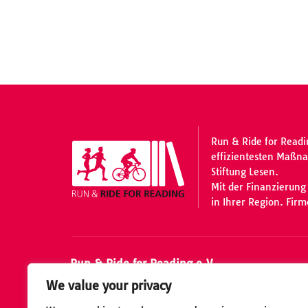
Run & Ride for Readi
effizientesten Maßna
Stiftung Lesen.
Mit der Finanzierung
in Ihrer Region. Fir
Run & Ride for Reading e.V.
We value your privacy
Rudolf-Diesel-Str. 16c • 53859 Niederkassel-Mon
+49 (0) 228 - 2079792