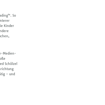
ding´“. So
nterer
ie Kinder
ondere
uchen,
se-Medien-
roße
red Schölzel
nrichtung
ätig – und